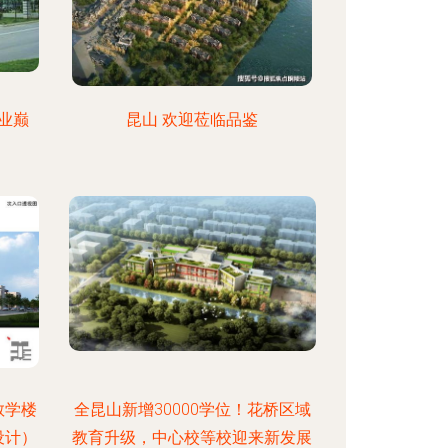
业巅
昆山 欢迎莅临品鉴
教学楼
全昆山新增30000学位！花桥区域
设计）
教育升级，中心校等校迎来新发展