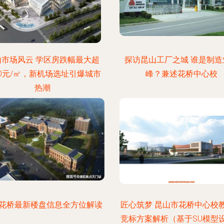
山市场风云 学区房跌幅最大超
探访昆山工厂之城 谁是制造
00元/㎡，新机场选址引爆城市
峰？兼述花桥中心校
热潮
花桥最新楼盘信息全方位解读
匠心筑梦 昆山市花桥中心校
竞标方案解析（基于SU模型