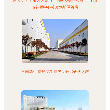
萍乡父老乡亲人人参与，为家乡增光添彩——昆山
市花桥中心校邀您填写答卷
莒南花生 探秘花生世界，开启研学之旅