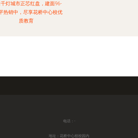
千灯城市正芯红盘，建面96-
7平热销中，尽享花桥中心校优
质教育
电话：-
地址：花桥中心校校园内