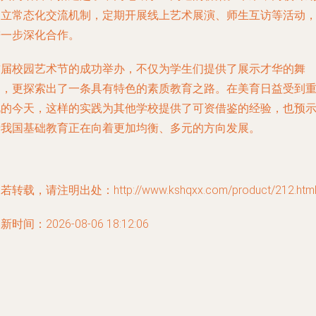
建立常态化交流机制，定期开展线上艺术展演、师生互访等活动
进一步深化合作。
首届校园艺术节的成功举办，不仅为学生们提供了展示才华的舞
台，更探索出了一条具有特色的素质教育之路。在美育日益受到
视的今天，这样的实践为其他学校提供了可资借鉴的经验，也预
着我国基础教育正在向着更加均衡、多元的方向发展。
若转载，请注明出处：http://www.kshqxx.com/product/212.htm
新时间：2026-08-06 18:12:06