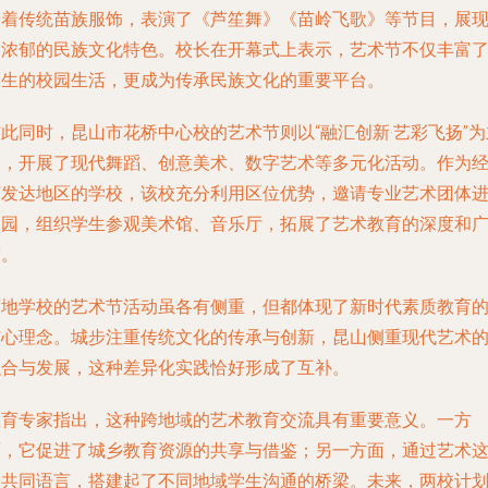
身着传统苗族服饰，表演了《芦笙舞》《苗岭飞歌》等节目，展
出浓郁的民族文化特色。校长在开幕式上表示，艺术节不仅丰富
学生的校园生活，更成为传承民族文化的重要平台。
此同时，昆山市花桥中心校的艺术节则以“融汇创新·艺彩飞扬”为
题，开展了现代舞蹈、创意美术、数字艺术等多元化活动。作为
济发达地区的学校，该校充分利用区位优势，邀请专业艺术团体
校园，组织学生参观美术馆、音乐厅，拓展了艺术教育的深度和
度。
两地学校的艺术节活动虽各有侧重，但都体现了新时代素质教育
核心理念。城步注重传统文化的传承与创新，昆山侧重现代艺术
融合与发展，这种差异化实践恰好形成了互补。
教育专家指出，这种跨地域的艺术教育交流具有重要意义。一方
面，它促进了城乡教育资源的共享与借鉴；另一方面，通过艺术
个共同语言，搭建起了不同地域学生沟通的桥梁。未来，两校计