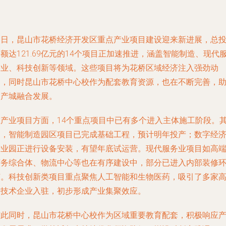
近日，昆山市花桥经济开发区重点产业项目建设迎来新进展，总
额达121.69亿元的14个项目正加速推进，涵盖智能制造、现代
务业、科技创新等领域。这些项目将为花桥区域经济注入强劲动
力，同时昆山市花桥中心校作为配套教育资源，也在不断完善，
力产城融合发展。
在产业项目方面，14个重点项目中已有多个进入主体施工阶段。
中，智能制造园区项目已完成基础工程，预计明年投产；数字经
产业园正进行设备安装，有望年底试运营。现代服务业项目如高
商务综合体、物流中心等也在有序建设中，部分已进入内部装修
节。科技创新类项目重点聚焦人工智能和生物医药，吸引了多家
新技术企业入驻，初步形成产业集聚效应。
与此同时，昆山市花桥中心校作为区域重要教育配套，积极响应