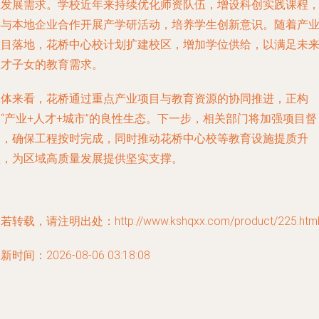
业发展需求。学校近年来持续优化师资队伍，增设科创实践课程
并与本地企业合作开展产学研活动，培养学生创新意识。随着产
项目落地，花桥中心校计划扩建校区，增加学位供给，以满足未
人才子女的教育需求。
总体来看，花桥通过重点产业项目与教育资源的协同推进，正构
“产业+人才+城市”的良性生态。下一步，相关部门将加强项目督
导，确保工程按时完成，同时推动花桥中心校等教育设施提质升
级，为区域高质量发展提供坚实支撑。
若转载，请注明出处：http://www.kshqxx.com/product/225.htm
新时间：2026-08-06 03:18:08