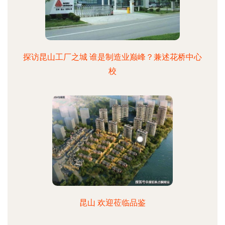
探访昆山工厂之城 谁是制造业巅峰？兼述花桥中心
校
昆山 欢迎莅临品鉴