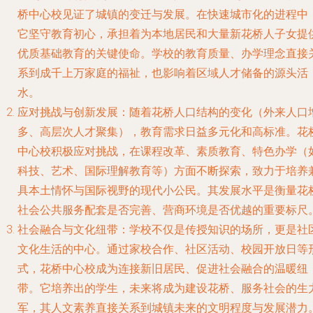
桥中心校见证了城镇的变迁与发展。在快速城市化的进程中
它坚守教育初心，承担着为本地居民和大量新花桥人子女提
优质基础教育的关键使命。学校的教育质量、办学理念直接
系到成千上万家庭的福祉，也影响着区域人才储备的源头活
水。
应对挑战与创新发展
：随着花桥人口结构的变化（外来人口
多、高层次人才聚集），教育需求日益多元化和高标准。花
中心校积极应对挑战，在课程改革、素质教育、特色办学（
科技、艺术、国际理解教育等）方面不断探索，致力于培养
具本土情怀与国际视野的现代小公民。其发展水平是衡量花
社会公共服务配套是否完善、营商环境是否优越的重要标尺
社会融合与文化纽带
：学校不仅是传授知识的场所，更是社
文化生活的中心。通过家校合作、社区活动、校园开放日等
式，花桥中心校成为连接新旧居民、促进社会融合的温暖纽
带。它培养出的学生，未来将成为建设花桥、服务社会的生
军，其人文素养直接关系到城镇未来的文明程度与发展潜力