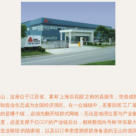
昆山，这座位于江苏省、素有‘上海后花园’之称的县级市，凭借成
的制造业生态成为全国经济强区。在一众城镇中，若要回答‘工厂
多的是哪个镇’，必须先翻开组群式网格：无论是地理位置与产业
聚度，还是支撑千亿GDP的产业链后台，都将数指向号称‘华东最
制造业枢纽’的陆家镇，以及以订单密度拥挤跻身备选的玉山街道