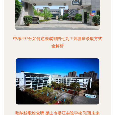
中考597分如何逆袭成都四七九？郊县班录取方式
全解析
唱响校歌给党听 昆山市娄江实验学校 璀璨未来