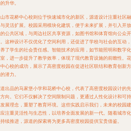
量的升华。
昆山市花桥中心校则位于快速城市化的新区，源道设计注重社区
合与灵活扩展。校园采用模块化建筑，便于未来扩展，并引入开
式的公共区域，与周边社区共享资源，如图书馆和体育馆向公众
放。这种设计不仅优化了空间利用，还促进了学校与社会的互动
培养了学生的社会责任感。智能技术的应用，如节能照明和数字
教室，进一步提升了教学效率，体现了现代教育设施的前瞻性。
桥中心校的成功，展示了高密度校园在促进社区联结和教育创新
面的潜力。
源道出品的马家堡小学和花桥中心校，代表了高密度校园设计的
进方向。它们不仅解决了空间限制问题，更通过人性化设计和可
续发展理念，重塑了教育环境。这些实践启示我们，未来的校园
设应注重灵活性与生态性，以培养全面发展的新一代。随着城市
的持续推进，源道的探索将为更多高密度校园提供宝贵借鉴。