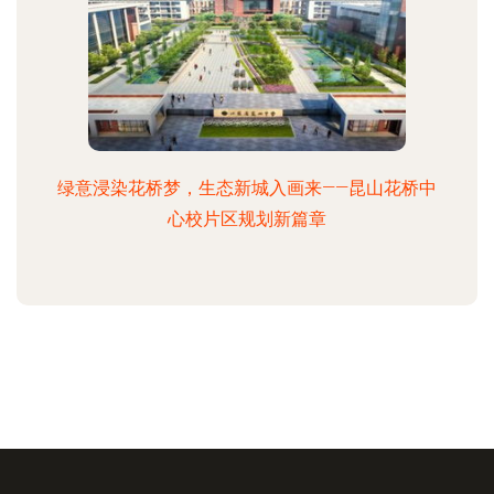
绿意浸染花桥梦，生态新城入画来——昆山花桥中
心校片区规划新篇章