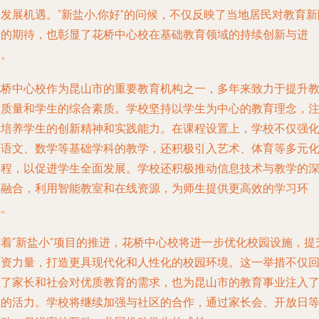
发展机遇。“新盐小,你好”的问候，不仅反映了当地居民对教育新
段的期待，也彰显了花桥中心校在基础教育领域的持续创新与进
步。
花桥中心校作为昆山市的重要教育机构之一，多年来致力于提升
学质量和学生的综合素质。学校坚持以学生为中心的教育理念，
重培养学生的创新精神和实践能力。在课程设置上，学校不仅强
了语文、数学等基础学科的教学，还积极引入艺术、体育等多元
课程，以促进学生全面发展。学校还积极推动信息技术与教学的
度融合，利用智能教室和在线资源，为师生提供更高效的学习环
境。
随着“新盐小”项目的推进，花桥中心校将进一步优化校园设施，提
师资力量，打造更具现代化和人性化的校园环境。这一举措不仅
应了家长和社会对优质教育的需求，也为昆山市的教育事业注入
新的活力。学校将继续加强与社区的合作，通过家长会、开放日