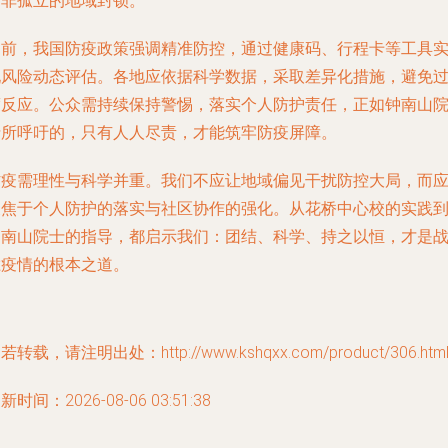
而非孤立的地域封锁。
当前，我国防疫政策强调精准防控，通过健康码、行程卡等工具
现风险动态评估。各地应依据科学数据，采取差异化措施，避免
度反应。公众需持续保持警惕，落实个人防护责任，正如钟南山
士所呼吁的，只有人人尽责，才能筑牢防疫屏障。
防疫需理性与科学并重。我们不应让地域偏见干扰防控大局，而
聚焦于个人防护的落实与社区协作的强化。从花桥中心校的实践
钟南山院士的指导，都启示我们：团结、科学、持之以恒，才是
胜疫情的根本之道。
若转载，请注明出处：http://www.kshqxx.com/product/306.htm
新时间：2026-08-06 03:51:38