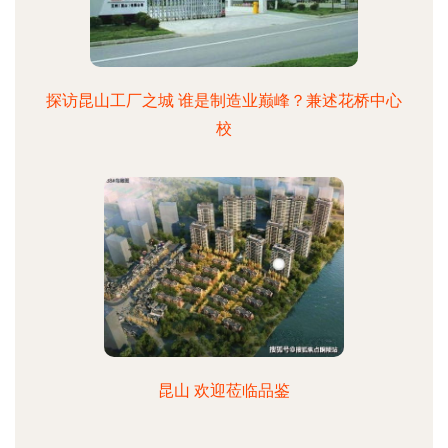
探访昆山工厂之城 谁是制造业巅峰？兼述花桥中心
校
昆山 欢迎莅临品鉴