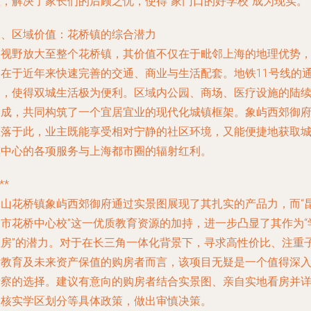
值，解决了家长们的后顾之忧，使得“家门口的好学校”成为现实。
三、区域价值：花桥镇的综合潜力
将视野放大至整个花桥镇，其价值不仅在于毗邻上海的地理优势
更在于近年来快速完善的交通、商业与生活配套。地铁11号线的
达，使得双城生活极为便利。区域内公园、商场、医疗设施的陆
建成，共同构筑了一个宜居宜业的现代化城镇框架。象屿西郊御
坐落于此，业主既能享受相对宁静的社区环境，又能便捷地获取
镇中心的各项服务与上海都市圈的辐射红利。
**
昆山花桥镇象屿西郊御府通过实景图展现了其扎实的产品力，而“
山市花桥中心校”这一优质教育资源的加持，进一步凸显了其作为“
区房”的潜力。对于在长三角一体化背景下，寻求高性价比、注重
女教育及未来资产保值的购房者而言，该项目无疑是一个值得深
考察的选择。建议有意向的购房者结合实景图、亲自实地看房并
细核实学区划分等具体政策，做出审慎决策。