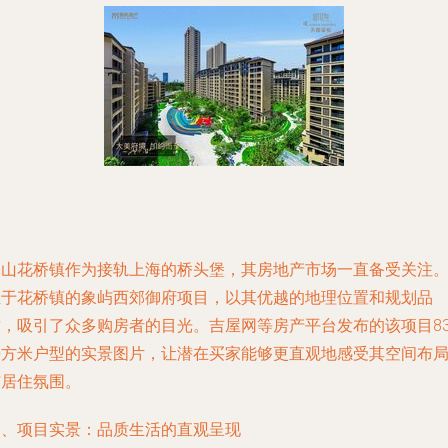
昆山花桥镇作为接轨上海的桥头堡，其房地产市场一直备受关注
位于花桥镇的象屿西郊御府项目，以其优越的地理位置和规划品
质，吸引了众多购房者的目光。吉屋网等房产平台发布的该项目8
平方米户型的实景图片，让潜在买家能够更直观地感受其空间布
与居住氛围。
一、项目实景：品质生活的直观呈现