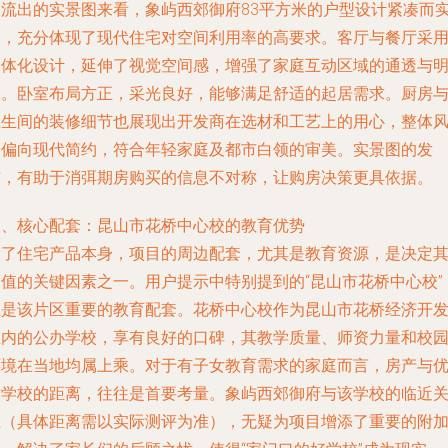
从流出的实景图来看，象屿西郊御府83平方米的户型设计紧凑而
用，充分体现了现代住宅对空间利用率的高要求。客厅与餐厅采
一体化设计，延伸了视觉空间感，增强了家庭互动区域的通透与
亮。卧室布局方正，采光良好，能够满足舒适的起居需求。厨房
卫生间的装修细节也展现出开发商在选材和工艺上的用心，整体
格偏向现代简约，符合年轻家庭及都市白领的审美。实景图的发
布，有助于消弭期房购买的信息不对称，让购房决策更具依据。
二、核心配套：昆山市花桥中心校的教育优势
除了住宅产品本身，项目的周边配套，尤其是教育资源，是决定
价值的关键因素之一。用户提示中特别提到的“昆山市花桥中心校”
正是该片区重要的教育配套。花桥中心校作为昆山市花桥经济开
区内的公办学校，享有良好的口碑，其教学质量、师资力量和校
环境在当地均属上乘。对于有子女教育需求的家庭而言，房产与
质学校的距离，往往是首要考量。象屿西郊御府与该学校的临近
系（具体距离需以实际测评为准），无疑为项目增添了重要的附