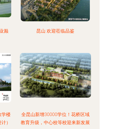
业巅
昆山 欢迎莅临品鉴
教学楼
全昆山新增30000学位！花桥区域
设计）
教育升级，中心校等校迎来新发展