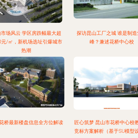
山市场风云 学区房跌幅最大超
探访昆山工厂之城 谁是制造
00元/㎡，新机场选址引爆城市
峰？兼述花桥中心校
热潮
花桥最新楼盘信息全方位解读
匠心筑梦 昆山市花桥中心校
竞标方案解析（基于SU模型