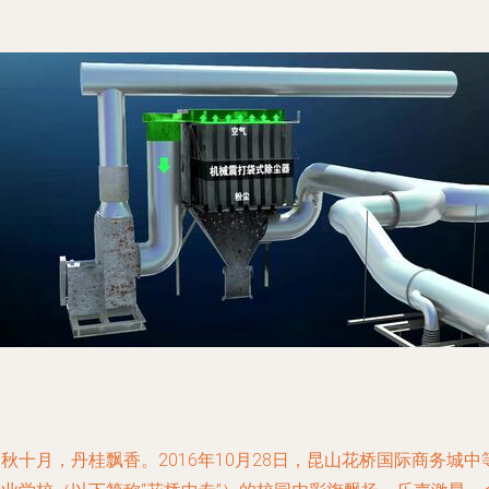
秋十月，丹桂飘香。2016年10月28日，昆山花桥国际商务城中