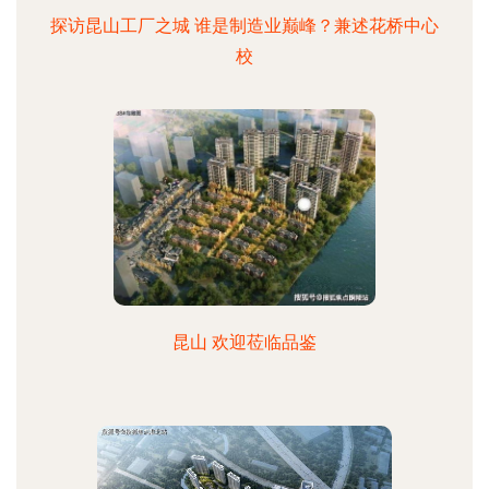
探访昆山工厂之城 谁是制造业巅峰？兼述花桥中心
校
昆山 欢迎莅临品鉴