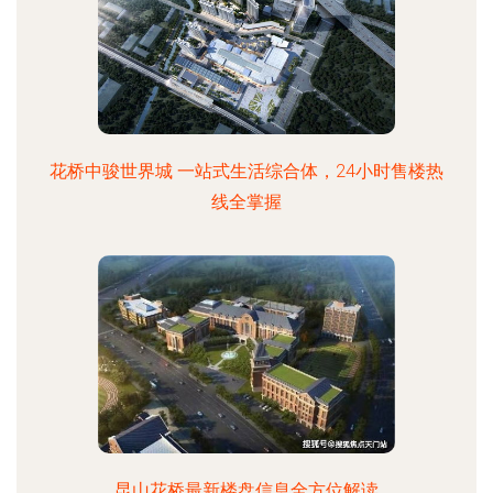
花桥中骏世界城 一站式生活综合体，24小时售楼热
线全掌握
昆山花桥最新楼盘信息全方位解读