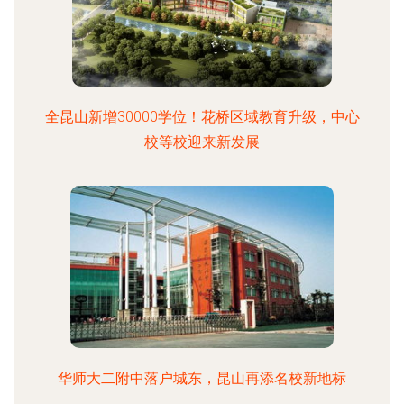
全昆山新增30000学位！花桥区域教育升级，中心
校等校迎来新发展
华师大二附中落户城东，昆山再添名校新地标