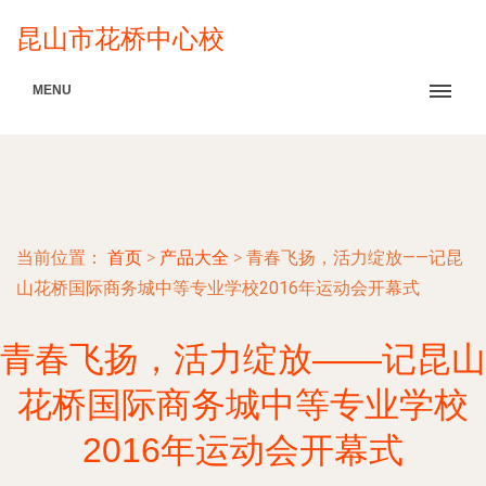
昆山市花桥中心校
MENU
当前位置：
首页
>
产品大全
>
青春飞扬，活力绽放——记昆
山花桥国际商务城中等专业学校2016年运动会开幕式
青春飞扬，活力绽放——记昆山
花桥国际商务城中等专业学校
2016年运动会开幕式