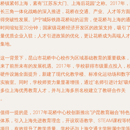
桥镇紧邻上海，素有“江苏东大门、上海后花园”之称。2017年
着长三角一体化战略的深入推进，花桥在交通、产业、人才等方
获得突破性发展。沪宁城际铁路花桥站的运营，使花桥与上海的
勤时间缩短至20分钟；国家级花桥经济开发区的政策支持，吸引
大量优质企业入驻；人才引进政策的优化，更让花桥成为高端人
聚集地。
在这一背景下，昆山市花桥中心校作为区域基础教育的重要载体
迎来了前所未有的发展机遇。2017年，学校获得市级重点投入，
园硬件设施全面提升，新建了现代化教学楼、标准化运动场和数
化实验室。同时，学校师资力量显著增强，通过“名师引进计划”吸
了多位上海优秀教育人才，并与上海多所名校建立了教研合作关
系。
值得一提的是，2017年花桥中心校创新推出“沪昆教育融合”特
程体系，引入上海先进教育理念，开设双语教学、STEAM课程等
色项目，有效提升了教学质量。学校还与上海交通大学附属中学