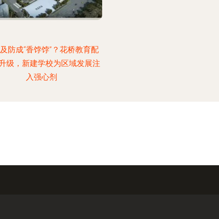
及防成“香饽饽”？花桥教育配
升级，新建学校为区域发展注
入强心剂